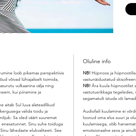
efekt
on va
Selle
aitab
toeta
toidu
hästi
energ
Oluline info
enese
oluli
rumine loob pikemas perspektiivis
NB!
Hüpnoos ja hüpnootilise
elukv
õud võivad lühiajaliselt toimida,
vastunäidustatud skisofreeni
Sind,
asurutu vulkaanina välja ning
NB!
Ära kuula hüpnootilist a
mis o
ivsem, kui piiramine ja
vastutusrikkaga tegeledes, 
segamatult istuda või lamad
ne aitab Sul luua alateadlikud
 kergusega valida toidu ja
Audiofaili kuulamine ei võr
 mõjub. Sa oled väärt suuremat
loonud oma elus suuri ja olul
d enesetunnet. Sinu suhe toiduga
kuulamisega, võib harvematel
 Sinu lähedaste elukvaliteeti. See
emotsionaalne seos ja ainult