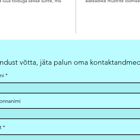
d luua toiduga sellise suhte, mis
alateadlike mustrite loomisel 
dust võtta, jäta palun oma kontaktandmed 
mi
onnanimi
t