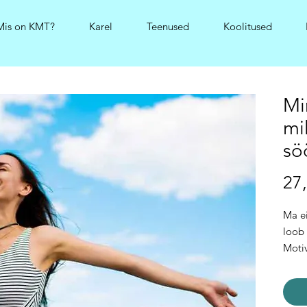
Mis on KMT?
Karel
Teenused
Koolitused
Mi
mil
sö
27,
Ma ei
loob 
Motiv
lühia
paisk
ning 