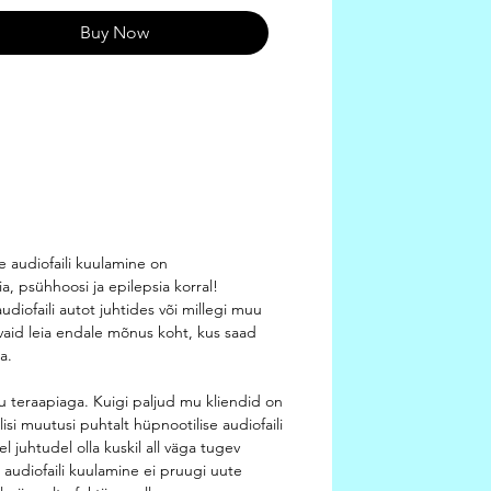
iivsem, kui piiramine ja allasurumine,
Buy Now
limine.
 hüpnootilise audiofaili kuulamine
 Sul luua alateadlikud mustrid, mis
vad Sind, et saad kergusega valida
 ja toidukoguse, mis Su tervisele
 mõjub. Sa oled väärt suuremat
iataset, tervemat keha ja head
tunnet. Sinu suhe toiduga mõjutab
selt Sinu ja kaudselt ka Sinu lähedaste
 audiofaili kuulamine on
aliteeti. See võimas audiofail toetab
a, psühhoosi ja epilepsia korral!
 et saad luua toiduga sellise suhte,
udiofaili autot juhtides või millegi muu
n Su keha ja meele hüvanguks.
vaid leia endale mõnus koht, kus saad
a.
du teraapiaga. Kuigi paljud mu kliendid on
isi muutusi puhtalt hüpnootilise audiofaili
 juhtudel olla kuskil all väga tugev
 audiofaili kuulamine ei pruugi uute