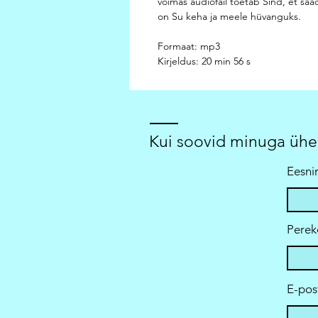
võimas audiofail toetab Sind, et saa
on Su keha ja meele hüvanguks.
Formaat: mp3
Kirjeldus: 20 min 56 s
Kui soovid minuga ühen
Eesni
Perek
E-pos