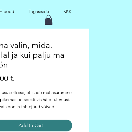
E-pood
Tagasiside
KKK
na valin, mida,
lal ja kui palju ma
ön
Price
00 €
 usu sellesse, et isude mahasurumine
pikemas perspektiivis häid tulemusi.
atsioon ja tahtejõud võivad
jaliselt toimida, aga varem või hiljem
ub kõik allasurutu vulkaanina välja
Add to Cart
mõjub veel laastavamalt. Palju