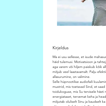
Kirjeldus
Ma ei usu sellesse, et isude mahasu
häid tulemusi. Motivatsioon ja tahtej
aga varem või hiljem paiskub kõik all
mõjub veel laastavamalt. Palju efekti
allasurumine, on valimine.
Selle hüpnootilise audiofaili kuulami
mustrid, mis toetavad Sind, et saad
toidukoguse, mis Su tervisele hästi
energiataset, tervemat keha ja hea
mõjutab oluliselt Sinu ja kaudselt ka