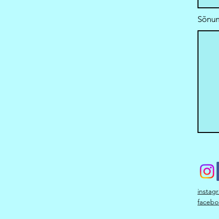
Sõnu
instag
facebo