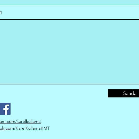
m
Saada
ram.com/karelkullama
ok.com/KarelKullamaKMT