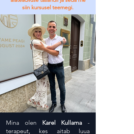
alateadvuse tasandil ja seda me
siin kursusel teemegi.
Mina olen
Karel Kullama
-
terapeut, kes aitab luua