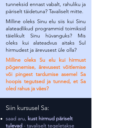
tunneksid ennast vabalt, rahuliku ja
päriselt täidetuna? Tavaliselt mitte.
Milline oleks Sinu elu siis kui Sinu
alateadlikud programmid toimiksid
täielikult Sinu hüvanguks? Mis
oleks kui alateadvus aitaks Sul
hirmudest ja ärevusest üle olla?
Milline oleks Su elu kui hirmust
põgenemise, ärevusest võitlemise
või pingest tardumise asemel Sa
hoopis tegutsed ja tunned, et Sa
oled rahus ja väes?
Siin kursusel Sa:
saad aru,
kust hirmud päriselt
tulevad
- tavaliselt tegeletakse