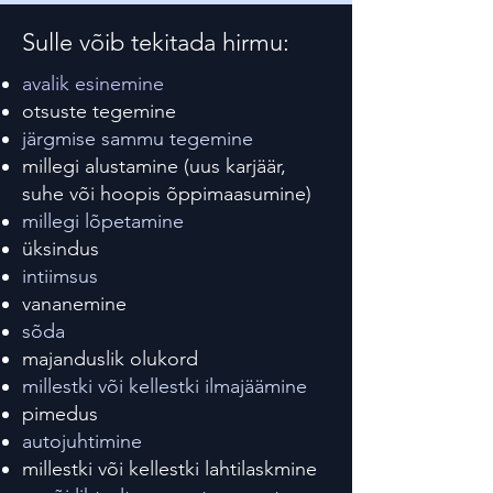
Sulle võib tekitada hirmu:
avalik esinemine
otsuste tegemine
järgmise sammu tegemine
millegi alustamine (uus karjäär,
suhe või hoopis õppimaasumine)
millegi lõpetamine
üksindus
intiimsus
vananemine
sõda
majanduslik olukord
millestki või kellestki ilmajäämine
pimedus
autojuhtimine
millestki või kellestki lahtilaskmine