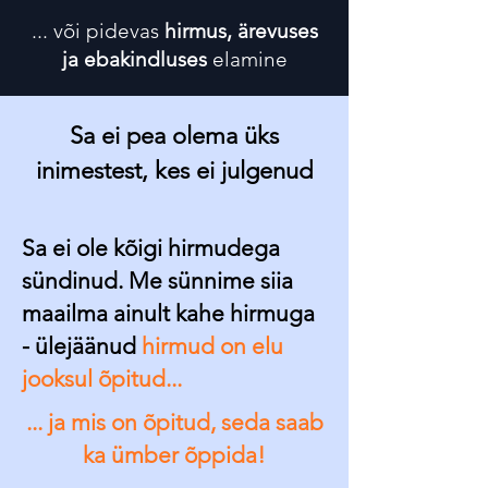
... või pidevas
hirmus, ärevuses
ja ebakindluses
elamine
Sa ei pea olema üks
inimestest, kes ei julgenud
Sa ei ole kõigi hirmudega
sündinud. Me sünnime siia
maailma ainult kahe hirmuga
- ülejäänud
hirmud on elu
jooksul õpitud...
... ja mis on õpitud, seda saab
ka ümber õppida!