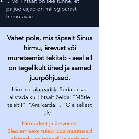
... või lihtsalt on see tunne, et
paljud asjad on millegipärast
hirmutavad
Vahet pole, mis täpselt Sinus
hirmu, ärevust või
muretsemist tekitab - seal all
on tegelikult ühed ja samad
juurpõhjused.
Hirm on
alateadlik
. Seda ei saa
alistada kui lihtsalt öelda: "Mõtle
teisiti!", "Ära karda!", "Ole sellest
üle!"
Hirmudest ja ärevusest
üleolemiseks tuleb luua muutused