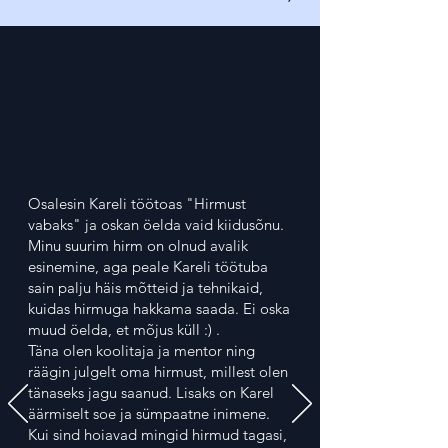
Osalesin Kareli töötoas "Hirmust
vabaks" ja oskan öelda vaid kiidusõnu.
Minu suurim hirm on olnud avalik
esinemine, aga peale Kareli töötuba
sain palju häis mõtteid ja tehnikaid,
kuidas hirmuga hakkama saada. Ei oska
muud öelda, et mõjus küll :) .
Täna olen koolitaja ja mentor ning
räägin julgelt oma hirmust, millest olen
tänaseks jagu saanud. Lisaks on Karel
äärmiselt soe ja sümpaatne inimene.
Kui sind hoiavad mingid hirmud tagasi,