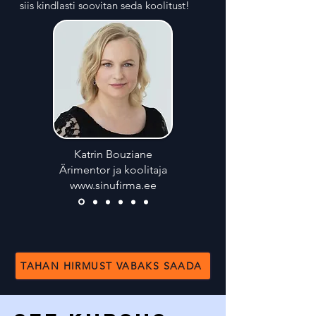
siis kindlasti soovitan seda koolitust!
Katrin Bouziane
Ärimentor ja koolitaja
www.sinufirma.ee
TAHAN HIRMUST VABAKS SAADA