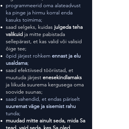
programmeerid oma alateadvust
ka pinge ja hirmu korral enda
kasuks toimima;
saad selgeks, kuidas
julgeda teha
valikuid
ja mitte pabistada
sellepärast, et kas valid või valisid
õige tee;
õpid järjest rohkem
ennast ja elu
usaldama
;
saad efektiivsed tööriistad, et
muutuda järjest
enesekindlamaks
ja liikuda suurema kergusega oma
soovide suunas;
saad vahendid, et endas päriselt
suuremat väge ja sisemist rahu
tunda;
muudad mitte ainult seda, mida Sa
tead, vaid seda, kes Sa oled