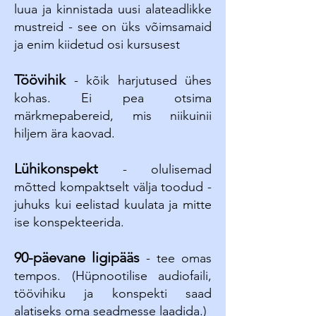
luua ja kinnistada uusi alateadlikke
mustreid - see on üks võimsamaid
ja enim kiidetud osi kursusest
Töövihik
- kõik harjutused ühes
kohas. Ei pea otsima
märkmepabereid, mis niikuinii
hiljem ära kaovad.
Lühikonspekt
- olulisemad
mõtted kompaktselt välja toodud -
juhuks kui eelistad kuulata ja mitte
ise konspekteerida.
90-päevane ligipääs
- tee omas
tempos. (Hüpnootilise audiofaili,
töövihiku ja konspekti saad
alatiseks oma seadmesse laadida.)