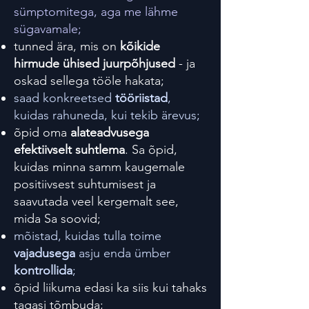
sümptomitega, aga me lähme
sügavamale;
tunned ära, mis on
kõikide
hirmude ühised juurpõhjused
- ja
oskad sellega tööle hakata;
saad konkreetsed
tööriistad
,
kuidas rahuneda, kui tekib ärevus;
õpid oma
alateadvusega
efektiivselt suhtlema
. Sa õpid,
kuidas minna samm kaugemale
positiivsest suhtumisest ja
saavutada veel kergemalt see,
mida Sa soovid;
mõistad, kuidas tulla toime
vajadusega
asju enda ümber
kontrollida
;
õpid liikuma edasi ka siis kui tahaks
tagasi tõmbuda;