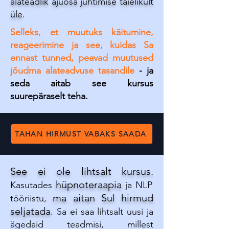
alateadlik ajuosa juhtimise täielikult
üle
.
Selleks, et muutuks käitumine,
reageerimine ja see, kuidas Sa
ennast tunned, peavad muutused
jõudma alateadvuse tasandile
- ja
seda aitab see kursus
suurepäraselt teha.
TAHAN HIRMUST VABAKS SAADA
See ei ole lihtsalt kursus.
hüpnoteraapia
Kasutades
ja NLP
ma aitan Sul hirmud
tööriistu,
seljatada
. Sa ei saa lihtsalt uusi ja
ägedaid teadmisi, millest