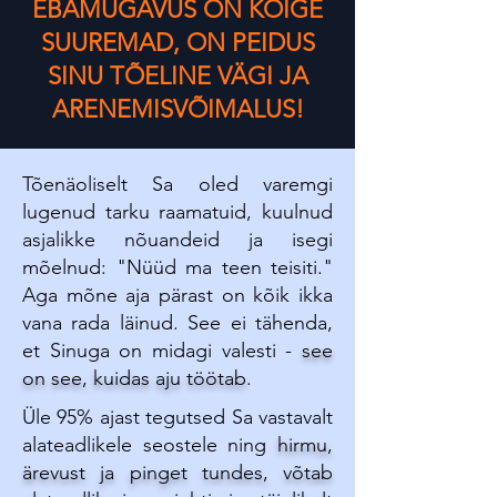
EBAMUGAVUS ON KÕIGE
SUUREMAD, ON PEIDUS
SINU TÕELINE VÄGI JA
ARENEMISVÕIMALUS!
Tõenäoliselt Sa oled varemgi
lugenud tarku raamatuid, kuulnud
asjalikke nõuandeid ja isegi
mõelnud: "Nüüd ma teen teisiti."
Aga mõne aja pärast on kõik ikka
vana rada läinud. See ei tähenda,
et Sinuga on midagi valesti -
see
on see, kuidas aju töötab
.
Üle 95% ajast tegutsed Sa vastavalt
alateadlikele seostele ning
hirmu,
ärevust ja pinget tundes, võtab