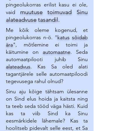
pingeolukorras erilist kasu ei ole,
muutuse toimuvad Sinu
vaid
alateadvuse tasandil.
Me kõik oleme kogenud, et
pingeolukorras n-ö.
"katus sõidab
ära"
, mõtlemine ei toimi ja
käitumine on
automaatne
. Seda
automaatpilooti juhib Sinu
alateadvus
. Kas Sa oled alati
tagantjärele selle automaatpiloodi
tegevusega rahul olnud?
Sinu aju kõige tähtsam ülesanne
on Sind elus hoida ja kaitsta ning
ta teeb seda tööd väga hästi. Kuid
kas ta viib Sind ka Sinu
eesmärkidele lähemale? Kas ta
hoolitseb pidevalt selle eest, et Sa