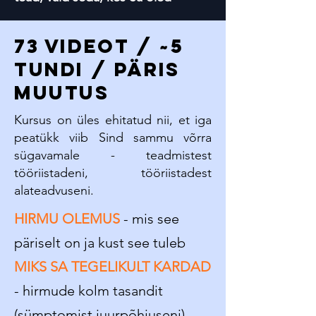
73 VIDEOT / ~5
tundi / PÄRIS
MUUTUS
Kursus on üles ehitatud nii, et iga
peatükk viib Sind sammu võrra
sügavamale - teadmistest
tööriistadeni, tööriistadest
alateadvuseni.
HIRMU OLEMUS
- mis see
päriselt on ja kust see tuleb
MIKS SA TEGELIKULT KARDAD
- hirmude kolm tasandit
(sümptomist juurpõhjuseni)