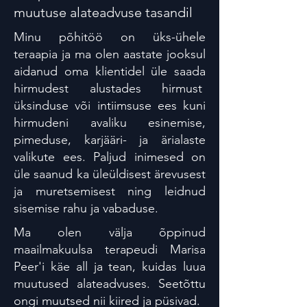
muutuse alateadvuse tasandil
Minu põhitöö on üks-ühele
teraapia ja ma olen aastate jooksul
aidanud oma klientidel üle saada
hirmudest alustades hirmust
üksinduse või intiimsuse ees kuni
hirmudeni avaliku esinemise,
pimeduse, karjääri- ja ärialaste
valikute ees. Paljud inimesed on
üle saanud ka üleüldisest ärevusest
ja muretsemisest ning leidnud
sisemise rahu ja vabaduse.
Ma olen välja õppinud
maailmakuulsa terapeudi Marisa
Peer'i käe all ja tean, kuidas luua
muutused alateadvuses. Seetõttu
ongi muutsed nii kiired ja püsivad.