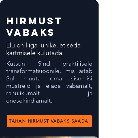
hirmust
vabaks
Elu on liiga lühike, et seda
kartmisele kulutada
Kutsun Sind praktilisele
transformatsioonile, mis aitab
Sul muuta oma sisemisi
mustreid ja elada vabamalt,
rahulikumalt ja
enesekindlamalt.
TAHAN HIRMUST VABAKS SAADA