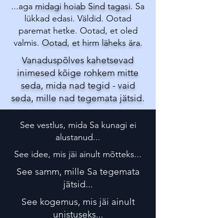
...aga
midagi hoiab Sind tagasi
. Sa
lükkad edasi. Väldid. Ootad
paremat hetke. Ootad, et oled
valmis.
Ootad, et hirm läheks ära.
Vanaduspõlves kahetsevad
inimesed kõige rohkem mitte
seda, mida nad tegid - vaid
seda, mille nad tegemata jätsid.
See vestlus, mida Sa kunagi ei
alustanud...
See idee, mis jäi ainult mõtteks...
See samm, mille Sa tegemata
jätsid...
See kogemus, mis jäi ainult
unistuseks...