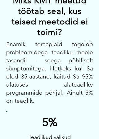
Miks KMT meetod
töötab seal, kus
teised meetodid ei
toimi?
Enamik teraapiaid tegeleb
probleemidega teadliku meele
tasandil - seega põhiliselt
sümptomitega. Hetkeks kui Sa
oled 35-aastane, käitud Sa 95%
ulatuses alateadlike
programmide põhjal. Ainult 5%
on teadlik.
5%
Teadlikud valikud