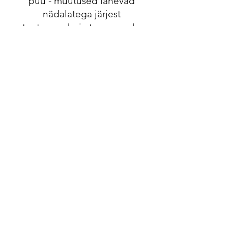
puu - muutused lähevad
nädalatega järjest
tuntavamaks ja tugevamaks
Retroaktiivne muutus
Alles nädalaid hiljem märkad
- või märkavad teised - et
oled hoopis teine inimene
Juba sessioonide ajal tundsin,
kuidas saabus kergus ja helgus.