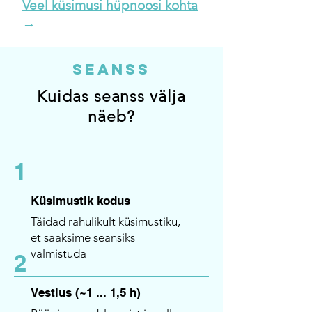
Veel küsimusi hüpnoosi kohta
→
Seanss
Kuidas seanss välja
näeb?
1
Küsimustik kodus
Täidad rahulikult küsimustiku,
et saaksime seansiks
valmistuda
2
Vestlus (~1 ... 1,5 h)