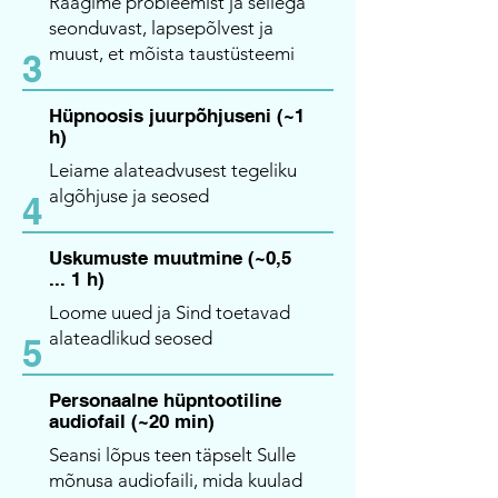
Räägime probleemist ja sellega
seonduvast, lapsepõlvest ja
muust, et mõista taustüsteemi
3
Hüpnoosis juurpõhjuseni (~1
h)
Leiame alateadvusest tegeliku
algõhjuse ja seosed
4
Uskumuste muutmine (~0,5
... 1 h)
Loome uued ja Sind toetavad
alateadlikud seosed
5
Personaalne hüpntootiline
audiofail (~20 min)
Seansi lõpus teen täpselt Sulle
mõnusa audiofaili, mida kuulad