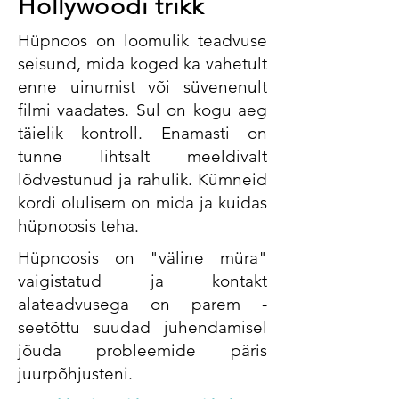
Hollywoodi trikk
Hüpnoos on loomulik teadvuse
seisund, mida koged ka vahetult
enne uinumist või süvenenult
filmi vaadates. Sul on kogu aeg
täielik kontroll. Enamasti on
tunne lihtsalt meeldivalt
lõdvestunud ja rahulik. Kümneid
kordi olulisem on mida ja kuidas
hüpnoosis teha.
Hüpnoosis on "väline müra"
vaigistatud ja kontakt
alateadvusega on parem -
seetõttu suudad juhendamisel
jõuda probleemide päris
juurpõhjusteni.