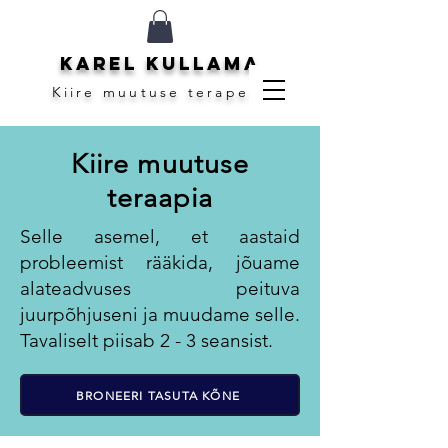
Karel Kullama
Kiire muutuse terapeut
Kiire muutuse
teraapia
Selle asemel, et aastaid
probleemist rääkida, jõuame
alateadvuses peituva
juurpõhjuseni ja muudame selle.
Tavaliselt piisab 2 - 3 seansist.
BRONEERI TASUTA KÕNE